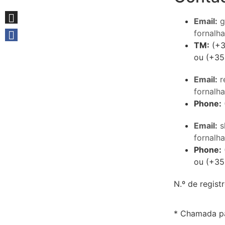
Email:
g
fornalh
TM:
(+3
ou (+35
Email:
r
fornalh
Phone:
Email:
s
fornalh
Phone:
ou (+35
N.º de regis
* Chamada pa