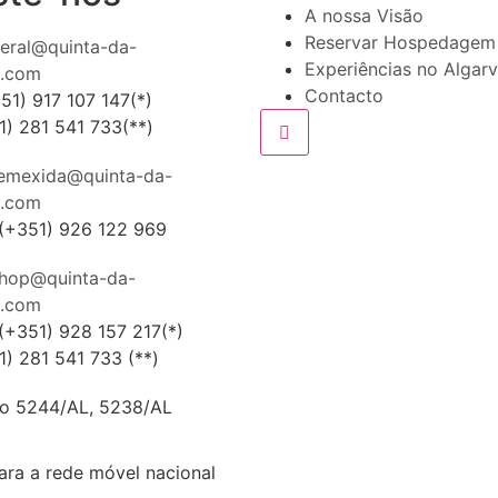
A nossa Visão
Reservar Hospedagem
eral@quinta-da-
Experiências no Algar
a.com
Contacto
51) 917 107 147(*)
1) 281 541 733(**)
emexida@quinta-da-
a.com
(+351) 926 122 969
hop@quinta-da-
a.com
(+351) 928 157 217(*)
1) 281 541 733 (**)
tro 5244/AL, 5238/AL
ra a rede móvel nacional