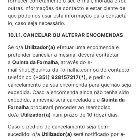
fornecer corretamente o seu e-mail, morada e /ou
outras informações de contacto e estar ciente de
que podemos usar esta informação para contactá-
lo, caso seja necessário.
10.1.1. CANCELAR OU ALTERAR ENCOMENDAS
Se o/a
Utilizador(a)
efetuar uma encomenda e
pretender cancelar a mesma, deverá contactar
a
Quinta da Fornalha
, através do e-
mail
shop@quinta-da-fornalha.com
ou do contacto
telefónico
(+351) 928157217(*)
, e pedir o
cancelamento da sua encomenda para que não seja
expedida. Caso a encomenda ainda não tenha sido
expedida, a mesma será cancelada e a
Quinta da
Fornalha
procurará proceder ao reembolso
do/a
Utilizador(a)
num prazo de 10 (dez) dias.
Caso o pedido de cancelamento seja bem-
sucedido, o/a
Utilizador(a)
será notificado por e-